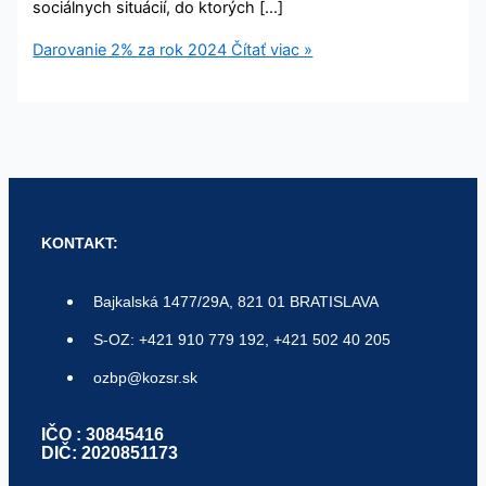
sociálnych situácií, do ktorých […]
Darovanie 2% za rok 2024
Čítať viac »
KONTAKT:
Bajkalská 1477/29A, 821 01 BRATISLAVA
S-OZ: +421 910 779 192, +421 502 40 205
ozbp@kozsr.sk
IČO : 30845416
DIČ: 2020851173