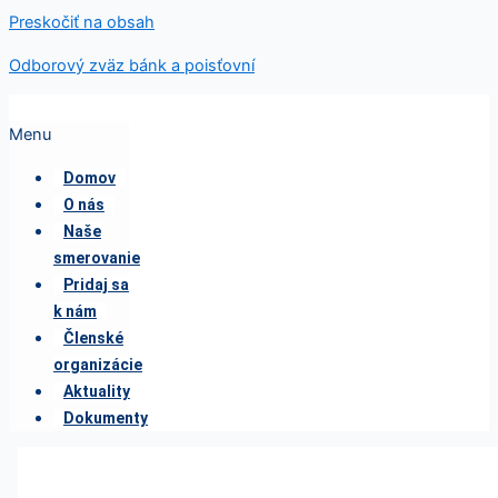
Preskočiť na obsah
Odborový zväz bánk a poisťovní
Menu
Domov
O nás
Naše
smerovanie
Pridaj sa
k nám
Členské
organizácie
Aktuality
Dokumenty